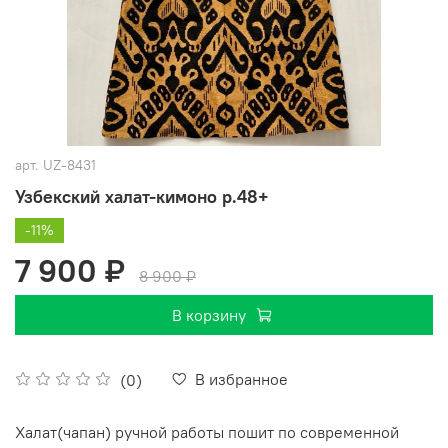
арт.
UZ-8431
Узбекский халат-кимоно р.48+
-11%
7 900 ₽
8 900 ₽
В корзину
В избранное
(0)
Халат(чапан) ручной работы пошит по современной