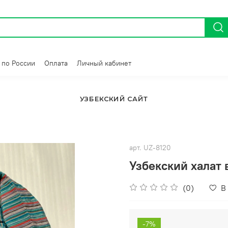
 по России
Оплата
Личный кабинет
УЗБЕКСКИЙ САЙТ
арт.
UZ-8120
Узбекский халат 
(0)
В
-7%