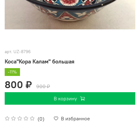
арт.
UZ-8796
Коса"Кора Калам" большая
-11%
800 ₽
900 ₽
В корзину
В избранное
(0)