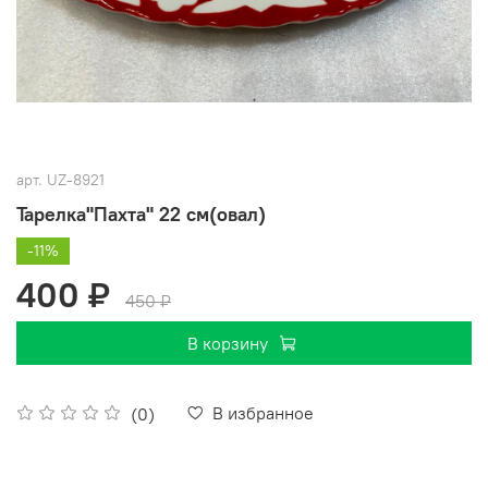
арт.
UZ-8921
Тарелка"Пахта" 22 см(овал)
-11%
400 ₽
450 ₽
В корзину
В избранное
(0)